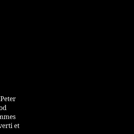
 Peter
ood
hommes
erti et