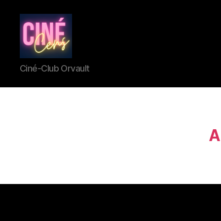
CinéCens
Ciné-Club Orvault
A