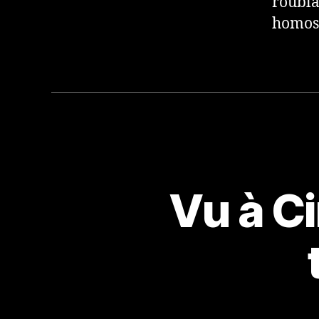
roubla
homose
Vu à Ci