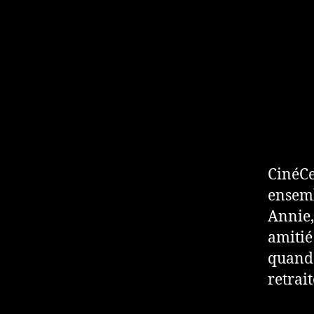
CinéCe
ensemb
Annie,
amitié
quand 
retrai