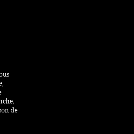
tous
e,
e
nche,
son de