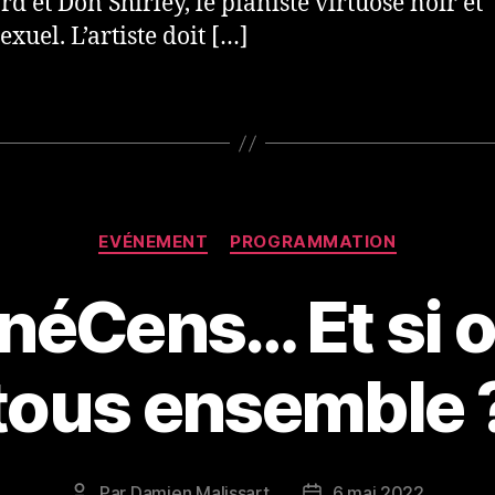
rd et Don Shirley, le pianiste virtuose noir et
xuel. L’artiste doit […]
Catégories
EVÉNEMENT
PROGRAMMATION
néCens… Et si o
tous ensemble 
Par
Damien Malissart
6 mai 2022
Auteur
Date