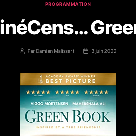
Catégories
PROGRAMMATION
CinéCens… Gree
Par
Damien Malissart
3 juin 2022
Auteur
Date
de
de
l’article
l’article