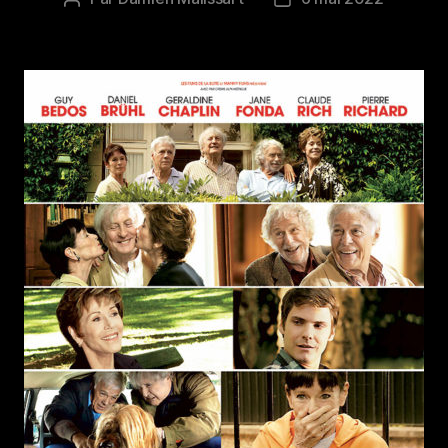
de
de
l’article
l’article