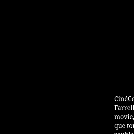
CinéCe
Farrel
movie,
que to