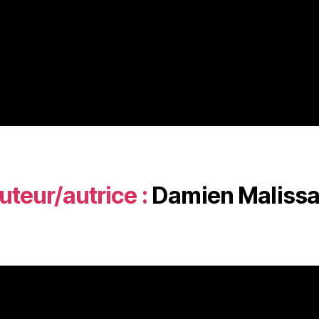
Accueil
Programmation
Du Ciné ailleurs à Or
uteur/autrice :
Damien Malissa