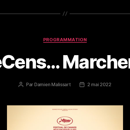
Catégories
PROGRAMMATION
éCens… Marcher 
Par
Damien Malissart
2 mai 2022
Auteur
Date
de
de
l’article
l’article