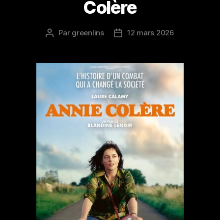
Colère
Par
greenlins
12 mars 2026
Auteur
Date
de
de
l’article
l’article