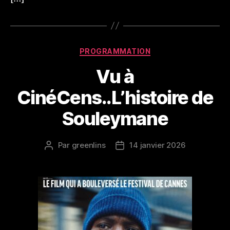
Catégories
PROGRAMMATION
Vu à
CinéCens..L’histoire de
Souleymane
Par
greenlins
14 janvier 2026
Auteur
Date
de
de
l’article
l’article