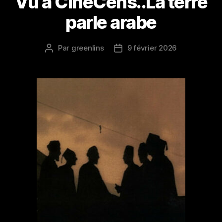
Vu à CinéCens..La terre
parle arabe
Par
greenlins
9 février 2026
Auteur
Date
de
de
l’article
l’article