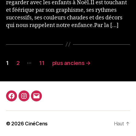
regarder avec les enfants à Noël.Il est touchant
et féérique par son graphisme, ses rythmes
successifs, ses couleurs chaudes et des décors
qui nous rappelent notre enfance.Par la […]
Pagination
…
1
2
11
plus anciens
→
des
publications
Facebook
Instagram
E-
mail
© 2026
CinéCens
Haut
↑