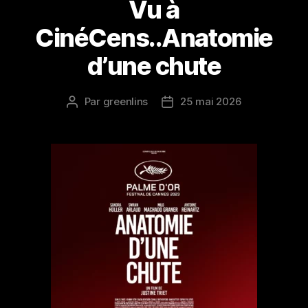
Vu à
CinéCens..Anatomie
d’une chute
Par
greenlins
25 mai 2026
Auteur
Date
de
de
l’article
l’article