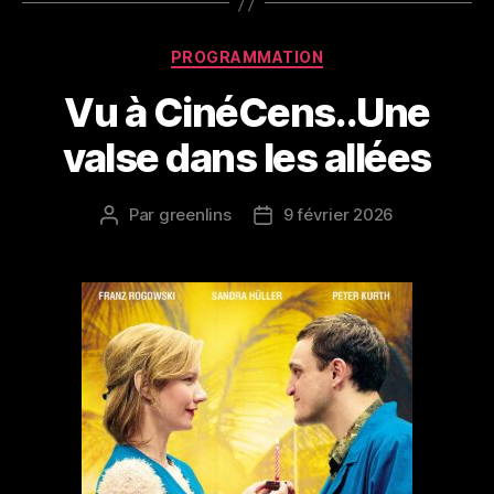
Catégories
PROGRAMMATION
Vu à CinéCens..Une
valse dans les allées
Par
greenlins
9 février 2026
Auteur
Date
de
de
l’article
l’article