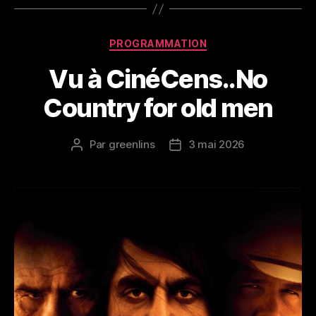
Catégories
PROGRAMMATION
Vu à CinéCens..No
Country for old men
Par
greenlins
3 mai 2026
Auteur
Date
de
de
l’article
l’article