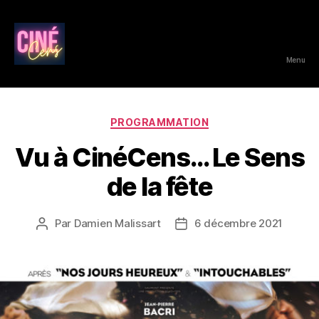
Menu
CinéCens
Catégories
PROGRAMMATION
Vu à CinéCens… Le Sens
de la fête
Par
Damien Malissart
6 décembre 2021
Auteur
Date
de
de
l’article
l’article