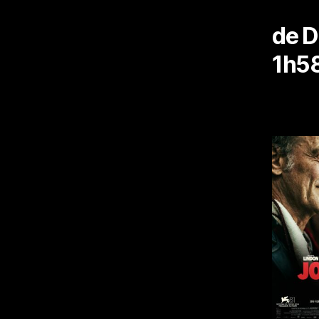
de D
1h58