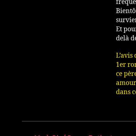
fréque
Bientô
survie
Et pou
delà de
L’avis
1er ro
ce pèr
amour 
dans c