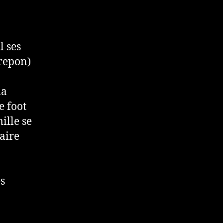
l ses
Crepon)
la
e foot
ille se
saire
es