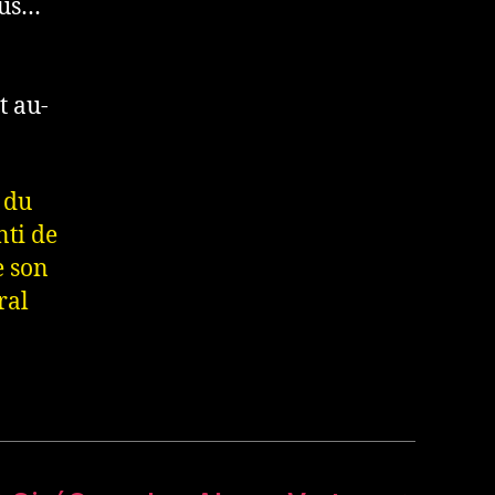
lus…
t au-
e du
nti de
e son
ral