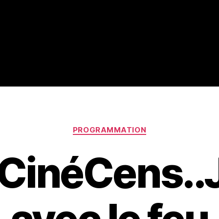
Accueil
Programmation
Du Ciné ailleurs à Or
Catégories
PROGRAMMATION
 CinéCens..