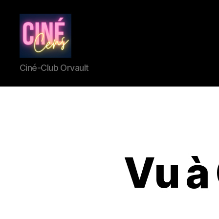
CinéCens
Ciné-Club Orvault
Vu à