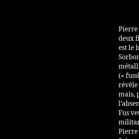
Pierre
deux f
est le 
Sorbon
métall
(« fus
révèle
mais, 
l’abse
Fus ve
milita
Pierre