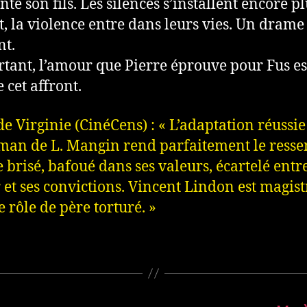
nte son fils. Les silences s’installent encore p
t, la violence entre dans leurs vies. Un drame
nt.
rtant, l’amour que Pierre éprouve pour Fus es
 cet affront.
 de Virginie (CinéCens) : « L’adaptation réussi
man de L. Mangin rend parfaitement le resse
e brisé, bafoué dans ses valeurs, écartelé entr
et ses convictions. Vincent Lindon est magist
e rôle de père torturé. »