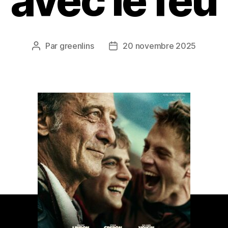
avec le feu
Par
greenlins
20 novembre 2025
Auteur
Date
de
de
l’article
l’article