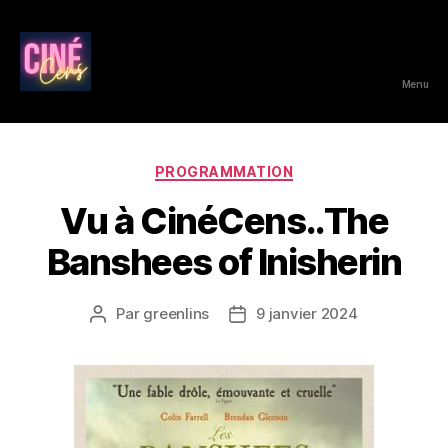
Menu
CinéCens
Catégories
PROGRAMMATION
Vu à CinéCens..The
Banshees of Inisherin
Par
greenlins
9 janvier 2024
Auteur
Date
de
de
l’article
l’article