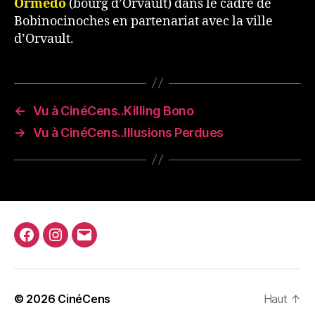
Ormédo
(bourg d’Orvault) dans le cadre de
Bobinocinoches en partenariat avec la ville
d’Orvault.
←
Vu à CinéCens..Killing Bono
→
Vu à CinéCens..Illusions Perdues
Facebook
Instagram
E-
mail
© 2026
CinéCens
Haut
↑