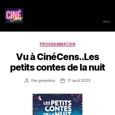
Menu
CinéCens
Catégories
PROGRAMMATION
Vu à CinéCens..Les
petits contes de la nuit
Par
greenlins
17 avril 2023
Auteur
Date
de
de
l’article
l’article