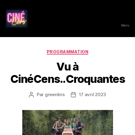
Menu
CinéCens
Catégories
PROGRAMMATION
Vu à
CinéCens..Croquantes
Par
greenlins
17 avril 2023
Auteur
Date
de
de
l’article
l’article